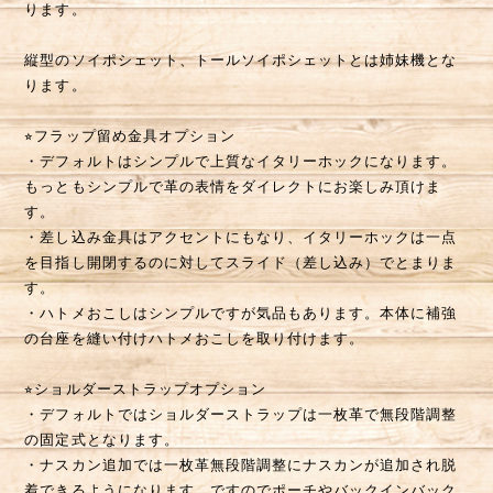
ります。
縦型のソイポシェット、トールソイポシェットとは姉妹機とな
ります。
⭐︎フラップ留め金具オプション
・デフォルトはシンプルで上質なイタリーホックになります。
もっともシンプルで革の表情をダイレクトにお楽しみ頂けま
す。
・差し込み金具はアクセントにもなり、イタリーホックは一点
を目指し開閉するのに対してスライド（差し込み）でとまりま
す。
・ハトメおこしはシンプルですが気品もあります。本体に補強
の台座を縫い付けハトメおこしを取り付けます。
⭐︎ショルダーストラップオプション
・デフォルトではショルダーストラップは一枚革で無段階調整
の固定式となります。
・ナスカン追加では一枚革無段階調整にナスカンが追加され脱
着できるようになります。ですのでポーチやバックインバック