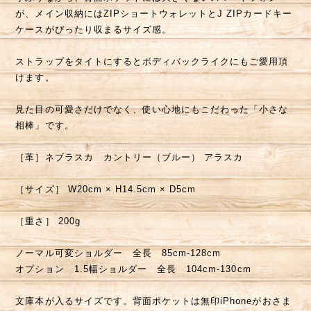
が、メイン収納にはZIPショートウォレットとJ ZIPカードキー
ケースがぴったり収まるサイズ感。
ストラップをタイトにするとボディバックライクにもご愛用頂
けます。
見た目の可愛さだけでなく、使い心地にもこだわった「小さな
相棒」です。
［革］ネブラスカ カントリー（ブルー） アラスカ
［サイズ］ W20cm × H14.5cm × D5cm
［重さ］ 200g
ノーマル可変ショルダー 全長 85cm-128cm
オプション 1.5幅ショルダー 全長 104cm-130cm
文庫本が入るサイズです。背面ポケットは無印iPhoneがおさま