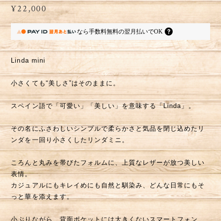
¥22,000
なら
手数料無料の
翌月払いでOK
Linda mini
小さくても“美しさ”はそのままに。
スペイン語で「可愛い」「美しい」を意味する「Linda」。
その名にふさわしいシンプルで柔らかさと気品を閉じ込めたリ
ンダを一回り小さくしたリンダミニ。
ころんと丸みを帯びたフォルムに、上質なレザーが放つ美しい
表情。
カジュアルにもキレイめにも自然と馴染み、どんな日常にもそ
っと華を添えます。
小ぶりながら、背面ポケットには大きくないスマートフォン