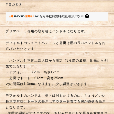
¥8,800
なら
手数料無料の
翌月払いでOK
プリマベーラ専用の取り替えハンドルになります。
デフォルトのショートハンドルと肩掛け用の長いハンドルをお
選びいただけます。
［ハンドル］本体上部入口から測定（3段階の最短、剣先から剣
先ではない）
・デフォルト 35cm 高さ12cm
・肩掛けトート 61cm 高さ25cm
穴の間隔は1.3cmになります。少し調整はできます。
デフォルトのハンドル、長さは肘をかけるのに、ちょうどいい
長さで肩掛けトートの長さはアウターを着ても腕が通せる高さ
となります。
3段階の調節ができますので、お好みに合わせて長さを変更され