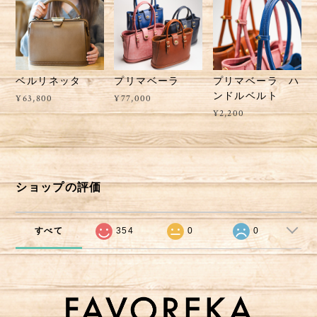
ベルリネッタ
プリマベーラ
プリマベーラ ハ
ンドルベルト
¥63,800
¥77,000
¥2,200
ショップの評価
すべて
354
0
0