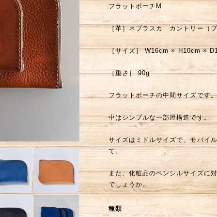
フラットポーチM
［革］ネブラスカ カントリー（ブ
［サイズ］ W16cm × H10cm × D1
［重さ］ 90g
フラットポーチの中間サイズです
中はシンプルな一部屋構造です。
サイズはミドルサイズで、モバイ
て。
また、化粧品のペンシルサイズに
でしょうか。
種類