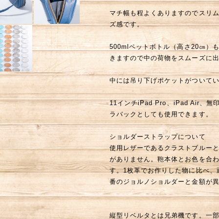
マチ幅も程よくありますのでスリ
ズ感です。
500mlペットボトル（高さ20㎝
きますので中の荷物をスムーズに
中には吊り下げポケットがついて
11インチiPad Pro、iPad A
ラバックとしても使用できます。
ショルダーストラップについて
使用レザーであるクラストブルー
がありません。鞄本体とお色を合わ
す。1枚革でお作りした物に比べ、
番のジョルノショルダーと金額が
縦型リベルタとは兄弟機です。一