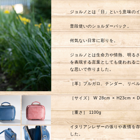
ジョルノとは「日」という意味の
普段使いのショルダーバック。
何気ない日常に彩りを。
ジョルノとは生命力や情熱、明る
を表現する言葉としても使われる
な思いで作りました。
［革］ブルガロ、テンダー、リベ
［サイズ］ W 28cm × H23cm × D
［重さ］ 1100g
イタリアンレザーの張りや表情を
した。