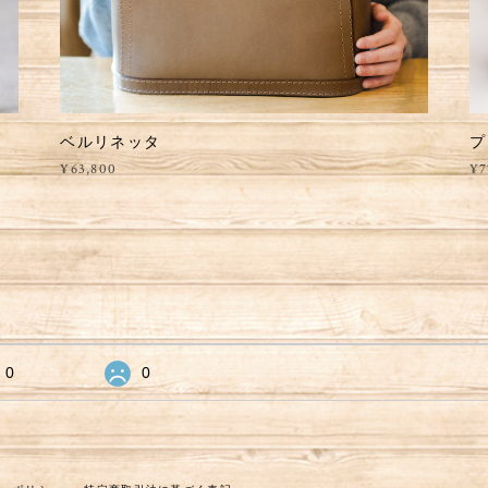
ベルリネッタ
プ
¥63,800
¥7
0
0