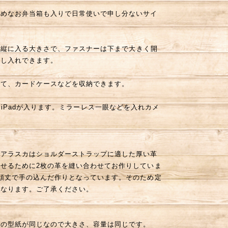
ムめなお弁当箱も入りで日常使いで申し分ないサイ
）も縦に入る大きさで、ファスナーは下まで大きく開
出し入れできます。
いて、カードケースなどを収納できます。
ir、無印iPadが入ります。ミラーレス一眼などを入れカメ
とアラスカはショルダーストラップに適した厚い革
せるために2枚の革を縫い合わせてお作りしていま
頑丈で手の込んだ作りとなっています。そのため定
異なります。ご了承ください。
部の型紙が同じなので大きさ、容量は同じです。