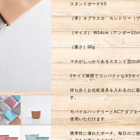
スタンドポーチXS
［革］ネブラスカ カントリー（ブ
［サイズ］ W14cm（アンダー12cm）×
［重さ］90g
マチがしっかりあるスタンド型の
5サイズ展開でコンパクトなXSサ
持ち歩くお化粧道具を入れるのに
す。
モバイルバッテリーとACアダプタ
使用いただけます。
携帯性に優れたポーチ。毎日のご