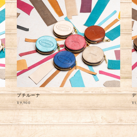
プチルーナ
デ
¥9,900
¥1