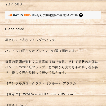
¥39,600
なら
手数料無料の
翌月払いでOK
Diana dolce
凛として上品なショルダーバック。
ハンドルの長さをオプションでお選び頂けます。
毎日の開閉が楽しくなる真鍮ひねり金具、そして筒状の本体に
ハンドルのついたフラップ、どの面から見ても革の張り感があ
り、優しく光が反射して輝いて見えます。
［革］ブルガロ クラスト（ブルー） アラスカ
［サイズ］ W24.5cm × H14.5cm × D5.5cm
［重さ］ 670g