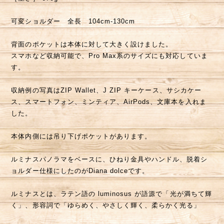
可変ショルダー 全長 104cm-130cm
背面のポケットは本体に対して大きく設けました。
スマホなど収納可能で、Pro Max系のサイズにも対応していま
す。
収納例の写真はZIP Wallet、J ZIP キーケース、サシカケー
ス、スマートフォン、ミンティア、AirPods、文庫本を入れま
した。
本体内側には吊り下げポケットがあります。
ルミナスパノラマをベースに、ひねり金具やハンドル、脱着シ
ョルダー仕様にしたのがDiana dolceです。
ルミナスとは、ラテン語の luminosus が語源で「光が満ちて輝
く」、形容詞で「ゆらめく、やさしく輝く、柔らかく光る」