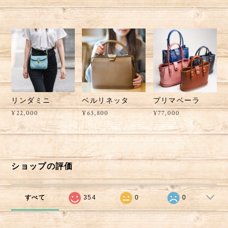
リンダミニ
ベルリネッタ
プリマベーラ
¥22,000
¥63,800
¥77,000
ショップの評価
すべて
354
0
0