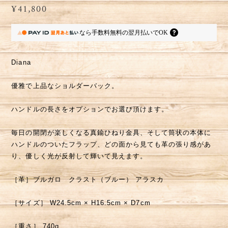
¥41,800
なら
手数料無料の
翌月払いでOK
Diana
優雅で上品なショルダーバック。
ハンドルの長さをオプションでお選び頂けます。
毎日の開閉が楽しくなる真鍮ひねり金具、そして筒状の本体に
ハンドルのついたフラップ、どの面から見ても革の張り感があ
り、優しく光が反射して輝いて見えます。
［革］ブルガロ クラスト（ブルー） アラスカ
［サイズ］ W24.5cm × H16.5cm × D7cm
［重さ］ 740g