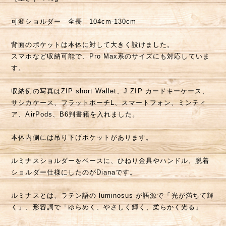
可変ショルダー 全長 104cm-130cm
背面のポケットは本体に対して大きく設けました。
スマホなど収納可能で、Pro Max系のサイズにも対応していま
す。
収納例の写真はZIP short Wallet、J ZIP カードキーケース、
サシカケース、フラットポーチL、スマートフォン、ミンティ
ア、AirPods、B6判書籍を入れました。
本体内側には吊り下げポケットがあります。
ルミナスショルダーをベースに、ひねり金具やハンドル、脱着
ショルダー仕様にしたのがDianaです。
ルミナスとは、ラテン語の luminosus が語源で「光が満ちて輝
く」、形容詞で「ゆらめく、やさしく輝く、柔らかく光る」